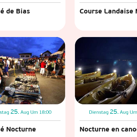
é de Bias
Course Landaise 
25.
25.
stag
Aug
Um 18:00
Dienstag
Aug
Um
é Nocturne
Nocturne en cano