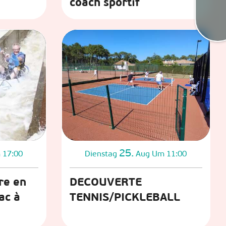
coach sportif
Kart
25.
 17:00
Dienstag
Aug
Um 11:00
re en
DECOUVERTE
ac à
TENNIS/PICKLEBALL