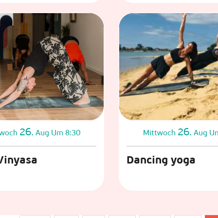
26.
26.
twoch
Aug
Um 8:30
Mittwoch
Aug
Um
Vinyasa
Dancing yoga