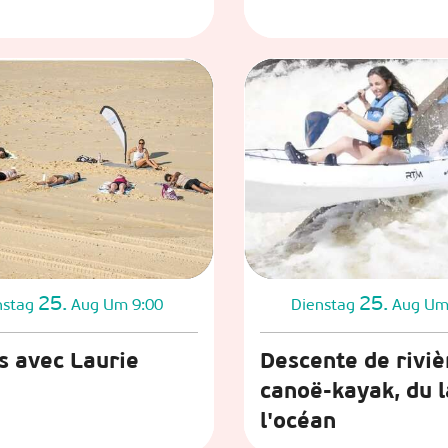
25.
25.
nstag
Aug
Um 9:00
Dienstag
Aug
Um
s avec Laurie
Descente de riviè
canoë-kayak, du l
l'océan