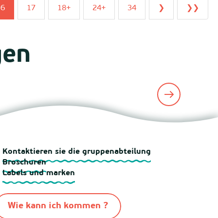
16
17
18+
24+
34
❯
❯❯
gen
Kontaktieren sie die gruppenabteilung
Broschuren
Labels und marken
Wie kann ich kommen ?