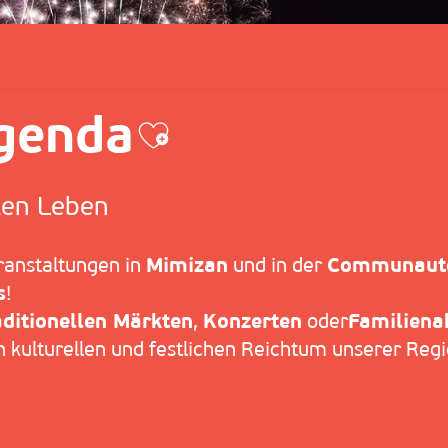
genda
Ajouter aux favo
len Leben
anstaltungen in
Mimizan
und in der
Communaut
s
!
aditionellen Märkten
,
Konzerten
oder
Familienak
 kulturellen und festlichen Reichtum unserer Regi