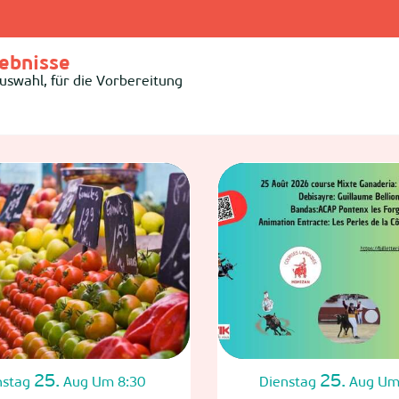
ebnisse
uswahl, für die Vorbereitung
25.
25.
nstag
Aug
Um 8:30
Dienstag
Aug
Um