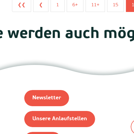
❮❮
❮
1
6+
11+
15
e werden auch mö
Die gesamte Agenda für das Wochenende
Newsletter
Unsere Anlaufstellen