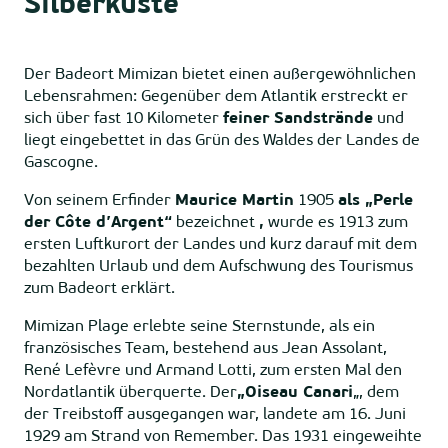
Silberküste
Der Badeort Mimizan bietet einen außergewöhnlichen
Lebensrahmen: Gegenüber dem Atlantik erstreckt er
sich über fast 10 Kilometer
feiner Sandstrände
und
liegt eingebettet in das Grün des Waldes der Landes de
Gascogne.
Von seinem Erfinder
Maurice Martin
1905
als „Perle
der Côte d’Argent“
bezeichnet
,
wurde es 1913 zum
ersten Luftkurort der Landes und kurz darauf mit dem
bezahlten Urlaub und dem Aufschwung des Tourismus
zum Badeort erklärt.
Mimizan Plage erlebte seine Sternstunde, als ein
französisches Team, bestehend aus Jean Assolant,
René Lefèvre und Armand Lotti, zum ersten Mal den
Nordatlantik überquerte. Der
„Oiseau Canari
„, dem
der Treibstoff ausgegangen war, landete am 16. Juni
1929 am Strand von Remember. Das 1931 eingeweihte