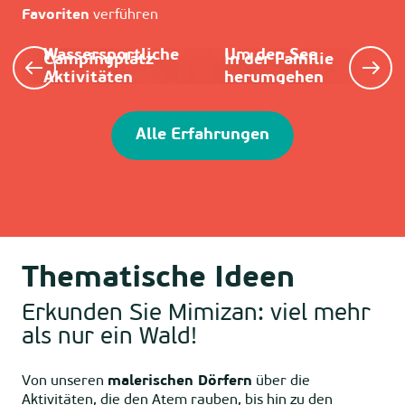
Favoriten
verführen
4-Sterne-
Wassersportliche
Um den See
Campingplatz
In der Familie
Aktivitäten
herumgehen
Alle Erfahrungen
Thematische Ideen
Erkunden Sie Mimizan: viel mehr
als nur ein Wald!
Von unseren
malerischen Dörfern
über die
Aktivitäten, die den Atem rauben, bis hin zu den