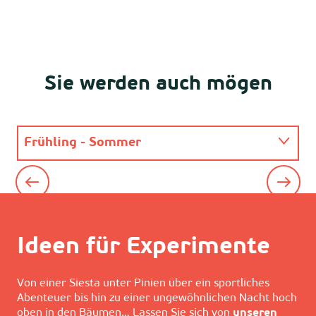
Spaziergänge zu Fuß
Sie werden auch mögen
Frühling - Sommer
Aktivitäten, Besichtigungen und
Herbst - Winter
Veranstaltungen in Aureilhan
Ideen für Experimente
Von einer Siesta unter Pinien über ein sportliches
Abenteuer bis hin zu einer ungewöhnlichen Nacht hoch
oben in den Bäumen… Lassen Sie sich von
unseren