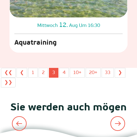
12.
Mittwoch
Aug
Um 16:30
Aquatraining
❮❮
❮
1
2
3
4
10+
20+
33
❯
❯❯
Sie werden auch mögen
Kinotheater Le Parnasse