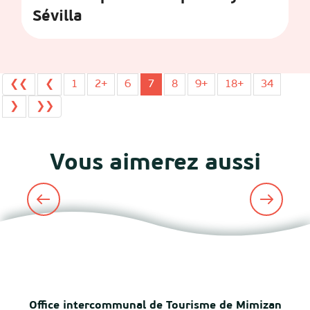
Sévilla
❮❮
❮
1
2+
6
7
8
9+
18+
34
❯
❯❯
Vous aimerez aussi
Cinéma théâtre Le Parnasse
Office intercommunal de Tourisme de Mimizan