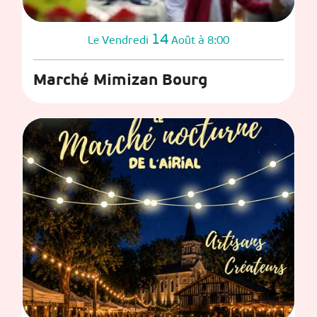
14
Vendredi
Août
à 8:00
Le
Marché Mimizan Bourg