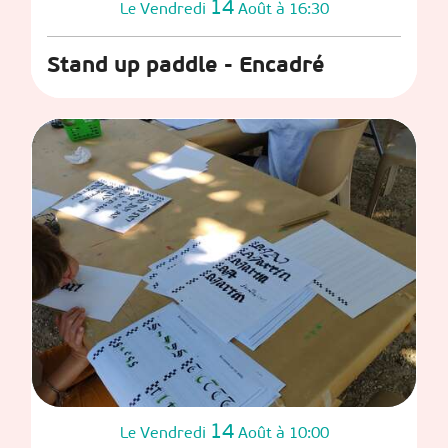
14
Vendredi
Août
à 16:30
Le
Stand up paddle - Encadré
14
Vendredi
Août
à 10:00
Le