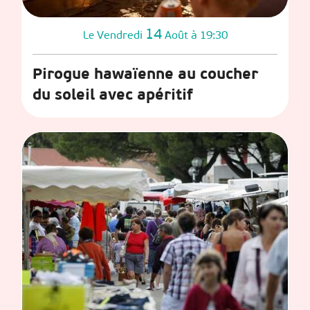
14
Vendredi
Août
à 19:30
Le
Pirogue hawaïenne au coucher
du soleil avec apéritif