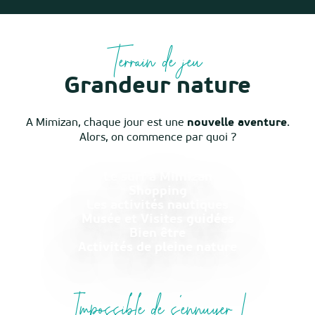
Terrain de jeu
Grandeur nature
A Mimizan, chaque jour est une
nouvelle aventure
.
Alors, on commence par quoi ?
Le surf à Mimizan
Shopping
Les activités nautiques
Musée et Visites guidées
Bien être
Activités de pleine nature
Impossible de s'ennuyer !