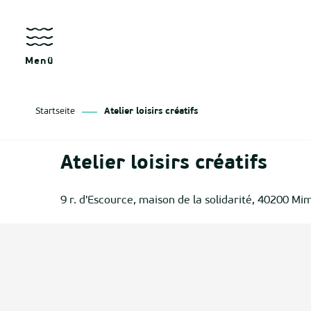
Aller
au
kräfte
contenu
principal
Menü
Startseite
Atelier loisirs créatifs
as
Atelier loisirs créatifs
izan
9 r. d'Escource, maison de la solidarité, 40200 Mi
ge
tenx
ges