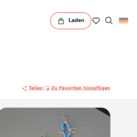
Laden
Suche
Voir les favoris
Ajouter aux favoris
Teilen
Zu Favoriten hinzufügen