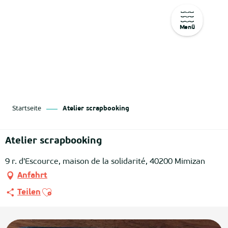
Menü
Aller
au
contenu
principal
Startseite
Atelier scrapbooking
Atelier scrapbooking
9 r. d'Escource, maison de la solidarité, 40200 Mimizan
Anfahrt
Ajouter aux favoris
Teilen