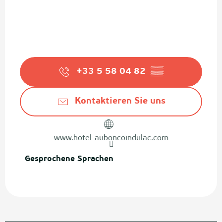
+33 5 58 04 82
▒▒
Kontaktieren Sie uns
www.hotel-auboncoindulac.com
Gesprochene Sprachen
Gesprochene Sprachen