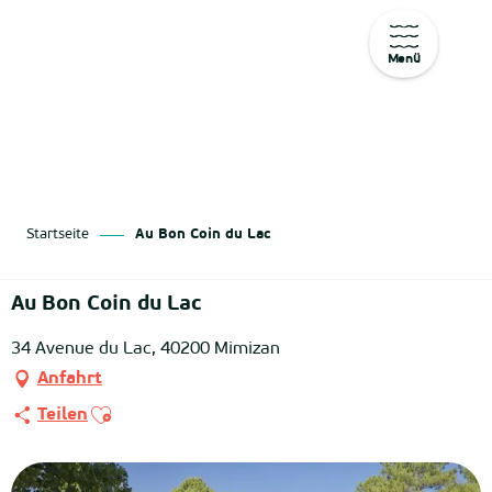
Menü
Aller
au
contenu
principal
Startseite
Au Bon Coin du Lac
Au Bon Coin du Lac
34 Avenue du Lac, 40200 Mimizan
Anfahrt
Ajouter aux favoris
Teilen