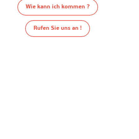
Wie kann ich kommen ?
Rufen Sie uns an !
-
-
-
© Destination Mimizan 2026
Sitemap
Cookies
-
Rechtliche Hinweise
Pro bereich