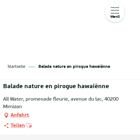
Menü
Aller
au
contenu
principal
Startseite
Balade nature en pirogue hawaiënne
Balade nature en pirogue hawaiënne
All Water, promenade fleurie, avenue du lac, 40200
Mimizan
Anfahrt
Ajouter aux favoris
Teilen