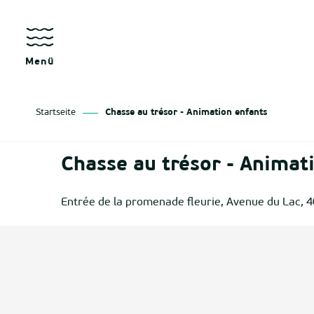
Aller
au
kräfte
contenu
principal
Menü
Startseite
Chasse au trésor - Animation enfants
as
Chasse au trésor - Animat
izan
Entrée de la promenade fleurie, Avenue du Lac, 
ge
tenx
ges