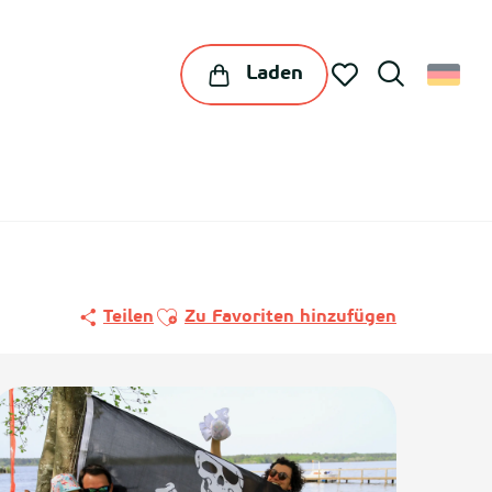
Laden
Suche
Voir les favoris
Ajouter aux favoris
Teilen
Zu Favoriten hinzufügen