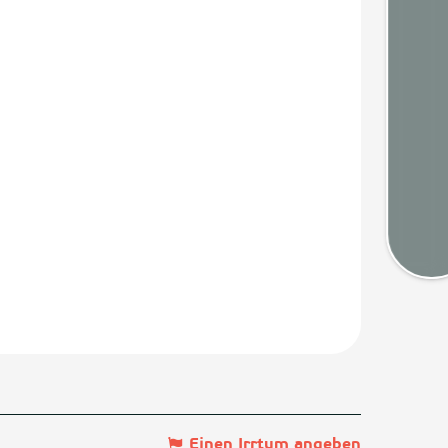
Webca
Wette
Kart
Einen Irrtum angeben