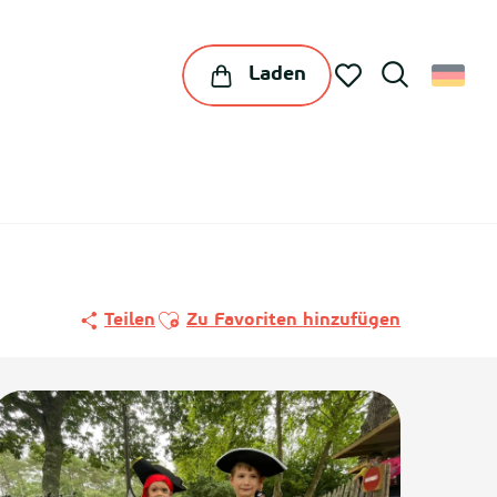
Laden
Suche
Voir les favoris
Ajouter aux favoris
Teilen
Zu Favoriten hinzufügen