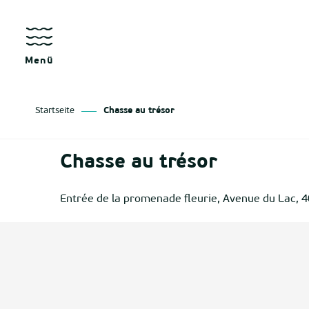
Aller
au
kräfte
contenu
principal
Menü
Startseite
Chasse au trésor
as
Chasse au trésor
izan
Entrée de la promenade fleurie, Avenue du Lac, 
ge
tenx
ges