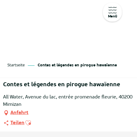
Menü
Aller
au
contenu
principal
Startseite
Contes et légendes en pirogue hawaïenne
Contes et légendes en pirogue hawaïenne
All Water, Avenue du lac, entrée promenade fleurie, 40200
Mimizan
Anfahrt
Ajouter aux favoris
Teilen