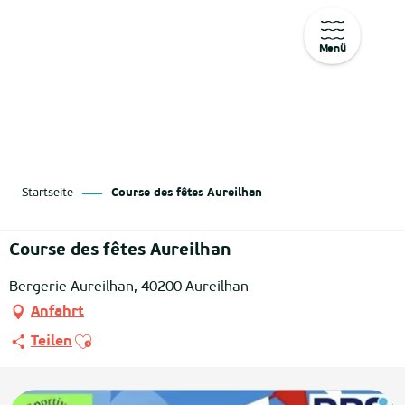
Menü
Aller
au
contenu
principal
Startseite
Course des fêtes Aureilhan
Course des fêtes Aureilhan
Bergerie Aureilhan, 40200 Aureilhan
Anfahrt
Ajouter aux favoris
Teilen