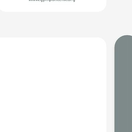
Gezeit
Webca
Wette