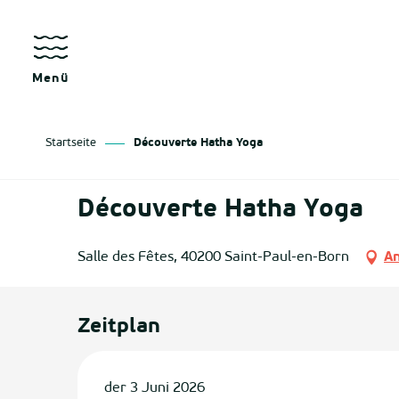
Aller
au
kräfte
contenu
principal
Menü
Startseite
Découverte Hatha Yoga
as
Découverte Hatha Yoga
izan
Salle des Fêtes, 40200 Saint-Paul-en-Born
An
ge
tenx
Zeitplan
ges
der 3 Juni 2026