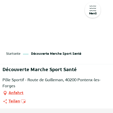
Menü
Aller
au
contenu
principal
Startseite
Découverte Marche Sport Santé
Découverte Marche Sport Santé
Pôle Sportif - Route de Guilleman, 40200 Pontenx-les-
Forges
Anfahrt
Ajouter aux favoris
Teilen