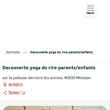
Menü
Aller
au
contenu
principal
Startseite
Decouverte yoga du rire parents/enfants
Decouverte yoga du rire parents/enfants
sur la pelouse derriere les arenes, 40200 Mimizan
Anfahrt
Ajouter aux favoris
Teilen