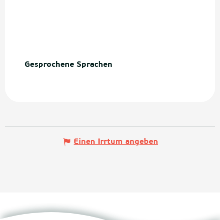
Gesprochene Sprachen
Gesprochene Sprachen
Einen Irrtum angeben