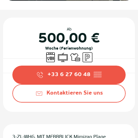
Öffnungszeiten & Kontaktdaten
Ab
500,00 €
Woche (Ferienwohnung)
Geschirrspülmaschine
Fernsehen
Bettwäsche und Laken
Parkplatz
+33 6 27 60 48
▒▒
Kontaktieren Sie uns
Beschreibung
3-ZI.-WHG. MIT MERRBLICK Mimizan Plage 