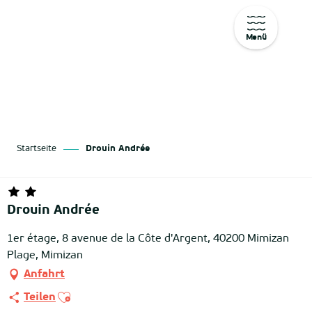
Menü
Aller
au
contenu
principal
Startseite
Drouin Andrée
Drouin Andrée
1er étage, 8 avenue de la Côte d'Argent, 40200 Mimizan
Plage, Mimizan
Anfahrt
Ajouter aux favoris
Teilen