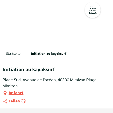
Menü
Aller
au
contenu
principal
Startseite
Initiation au kayaksurf
Initiation au kayaksurf
Plage Sud, Avenue de l'océan, 40200 Mimizan Plage,
Mimizan
Anfahrt
Ajouter aux favoris
Teilen