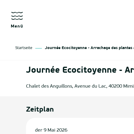
Aller
au
kräfte
contenu
principal
Menü
Startseite
Journée Ecocitoyenne - Arrachage des plantes 
as
Journée Ecocitoyenne - Ar
izan
Chalet des Anguillons, Avenue du Lac, 40200 Mim
ge
tenx
Zeitplan
ges
der 9 Mai 2026