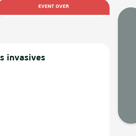
Öffnungszeiten & Kontaktda
EVENT OVER
Gezeit
s invasives
Webca
Wette
Kart