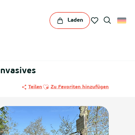
Laden
Suche
Voir les favoris
invasives
Ajouter aux favoris
Teilen
Zu Favoriten hinzufügen