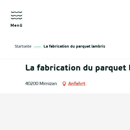
Aller
au
kräfte
contenu
principal
Menü
Startseite
La fabrication du parquet lambris
as
La fabrication du parquet
izan
40200 Mimizan
Anfahrt
ge
tenx
ges