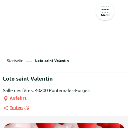
Menü
Aller
au
contenu
principal
Startseite
Loto saint Valentin
Loto saint Valentin
Salle des fêtes, 40200 Pontenx-les-Forges
Anfahrt
Ajouter aux favoris
Teilen