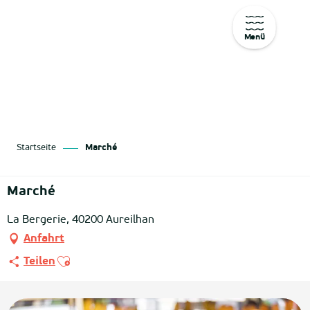
Menü
Aller
au
contenu
principal
Startseite
Marché
Marché
La Bergerie, 40200 Aureilhan
Anfahrt
Ajouter aux favoris
Teilen