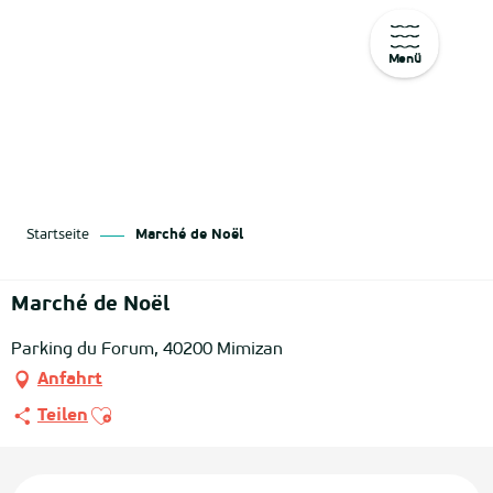
Menü
Aller
au
contenu
principal
Startseite
Marché de Noël
Marché de Noël
Parking du Forum, 40200 Mimizan
Anfahrt
Ajouter aux favoris
Teilen