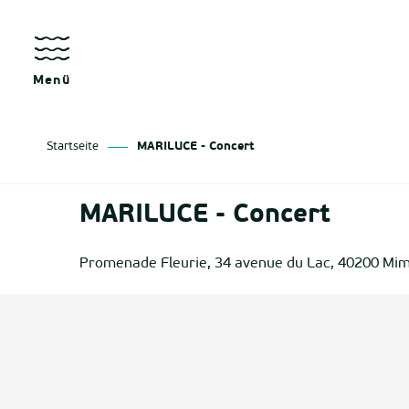
Aller
au
kräfte
contenu
principal
Menü
Startseite
MARILUCE - Concert
as
MARILUCE - Concert
izan
Promenade Fleurie, 34 avenue du Lac, 40200 Mim
ge
tenx
ges