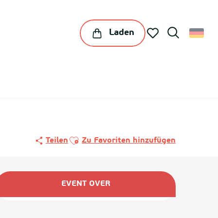
Laden
Suche
Voir les favoris
Ajouter aux favoris
Teilen
Zu Favoriten hinzufügen
Öffnungszeiten & Kontaktda
EVENT OVER