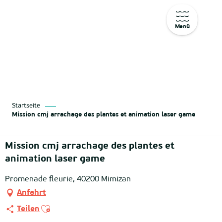
Menü
Aller
au
contenu
principal
Startseite
Mission cmj arrachage des plantes et animation laser game
Mission cmj arrachage des plantes et
animation laser game
Promenade fleurie, 40200 Mimizan
Anfahrt
Ajouter aux favoris
Teilen