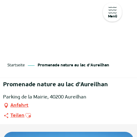
Menü
Aller
au
contenu
principal
Startseite
Promenade nature au lac d'Aureilhan
Promenade nature au lac d'Aureilhan
Parking de la Mairie, 40200 Aureilhan
Anfahrt
Ajouter aux favoris
Teilen