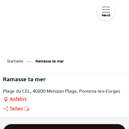
Menü
Aller
au
contenu
principal
Startseite
Ramasse ta mer
Ramasse ta mer
Plage du CEL, 40200 Mimizan Plage, Pontenx-les-Forges
Anfahrt
Ajouter aux favoris
Teilen