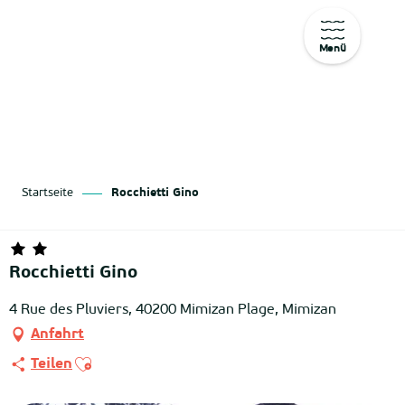
Menü
Aller
au
contenu
principal
Startseite
Rocchietti Gino
Rocchietti Gino
4 Rue des Pluviers, 40200 Mimizan Plage, Mimizan
Anfahrt
Ajouter aux favoris
Teilen