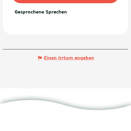
Gesprochene Sprachen
Gesprochene Sprachen
Einen Irrtum angeben