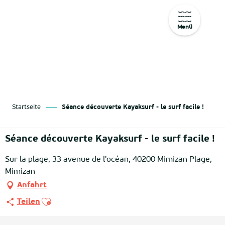
Menü
Aller
au
contenu
principal
Startseite
Séance découverte Kayaksurf - le surf facile !
Séance découverte Kayaksurf - le surf facile !
Sur la plage, 33 avenue de l'océan, 40200 Mimizan Plage,
Mimizan
Anfahrt
Ajouter aux favoris
Teilen