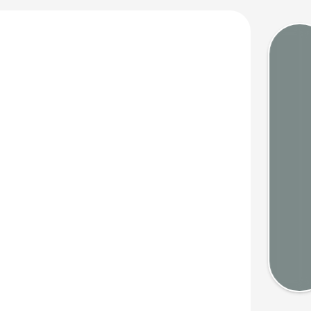
Gezeit
Webca
Wette
Kart