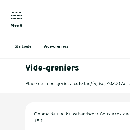
Aller
au
kräfte
contenu
principal
Menü
Startseite
Vide-greniers
as
Vide-greniers
izan
Place de la bergerie, à côté lac/église, 40200 Aur
ge
tenx
Beschreibung
Flohmarkt und Kunsthandwerk Getränkestand
ges
15 ?