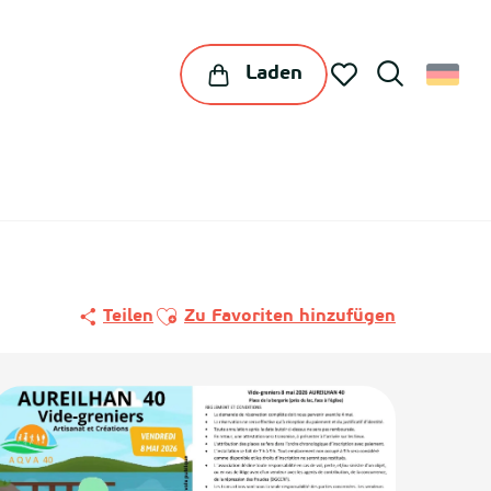
Laden
Suche
Voir les favoris
Ajouter aux favoris
Teilen
Zu Favoriten hinzufügen