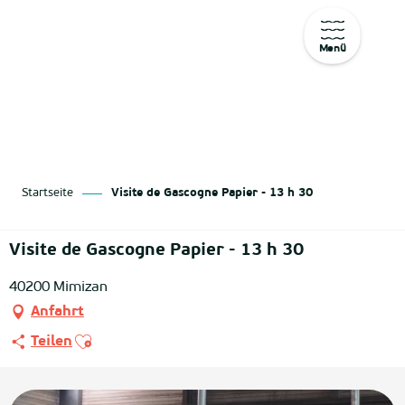
Menü
Aller
au
contenu
principal
Startseite
Visite de Gascogne Papier - 13 h 30
Visite de Gascogne Papier - 13 h 30
40200 Mimizan
Anfahrt
Ajouter aux favoris
Teilen