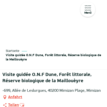
Menü
Aller
au
contenu
principal
Startseite
Visite guidée O.N.F Dune, Forêt littorale, Réserve biologique de
la Maillouèyre
Visite guidée O.N.F Dune, Forêt littorale,
Réserve biologique de la Maillouèyre
-699, Allée de Leslurgues, 40200 Mimizan Plage, Mimizan
Anfahrt
Ajouter aux favoris
Teilen