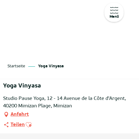
Menü
Aller
au
contenu
principal
Startseite
Yoga Vinyasa
Yoga Vinyasa
Studio Pause Yoga, 12 - 14 Avenue de la Côte d'Argent,
40200 Mimizan Plage, Mimizan
Anfahrt
Ajouter aux favoris
Teilen