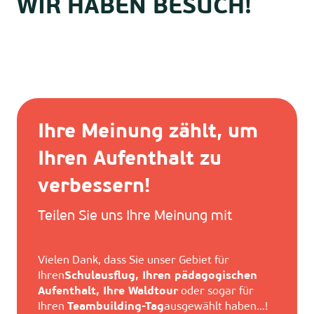
WIR HABEN BESUCH!
BROSCHÜRE
Schulen & Colleges
Ihre Meinung zählt, um
Ihren Aufenthalt zu
verbessern!
Teilen Sie uns Ihre Meinung mit
Vielen Dank, dass Sie unser Gebiet für
Ihren
Schulausflug, Ihren pädagogischen
Aufenthalt, Ihre Waldtour
oder sogar für
Ihren
Teambuilding-Tag
ausgewählt haben…!