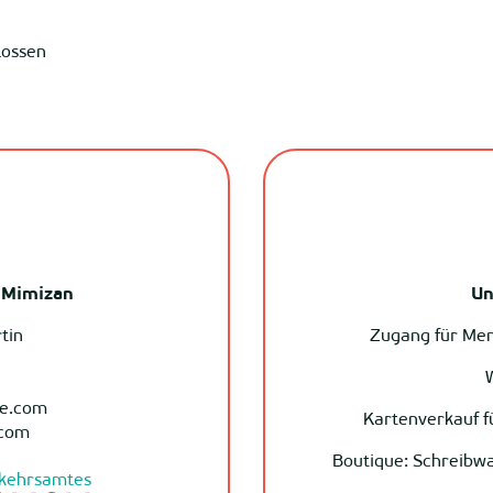
lossen
 Mimizan
Un
tin
Zugang für Men
W
me.com
Kartenverkauf f
.com
Boutique: Schreibwa
rkehrsamtes