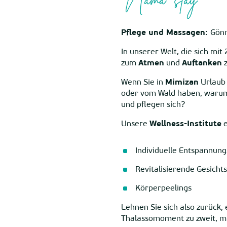
Nama' stay
Pflege und Massagen:
Gönn
In unserer Welt, die sich mi
zum
Atmen
und
Auftanken
z
Wenn Sie in
Mimizan
Urlaub
oder vom Wald haben, warum n
und pflegen sich?
Unsere
Wellness-Institute
e
Individuelle Entspannung
Revitalisierende Gesich
Körperpeelings
Lehnen Sie sich also zurück,
Thalassomoment zu zweit, mi