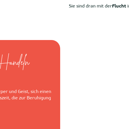
Sie sind dran mit der
Flucht
i
 Handeln
rper und Geist, sich einen
szeit, die zur Beruhigung