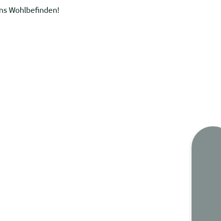
ns Wohlbefinden!
Gezeit
Webca