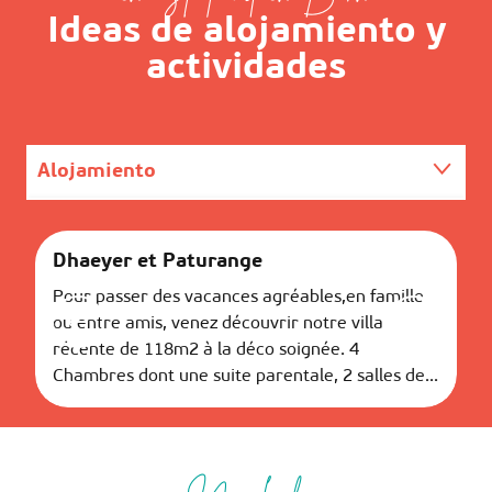
Ideas de alojamiento y
actividades
Alojamiento
Actividades
Dhaeyer et Paturange
C
Pour passer des vacances agréables,en famille
Au
ou entre amis, venez découvrir notre villa
co
récente de 118m2 à la déco soignée. 4
ri
Chambres dont une suite parentale, 2 salles de...
de