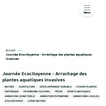
Menu
Aller
au
contenu
principal
Accueil
Journée Ecocitoyenne - Arrachage des plantes aquatiques
invasives
Journée Ecocitoyenne - Arrachage des
plantes aquatiques invasives
NATURE
AGRICULTURE
DÉVELOPPEMENT DURABLE
FLEURS PLANTES
HISTORIQUE
PATRIMOINE CULTUREL
PÊCHE
SPORTS NAUTIQUES
ANIMATION JEUNE PUBLIC
ANIMATION PATRIMOINE
ANIMATIONS LOCALES
ATELIER/STAGE
LOISIR NATURE