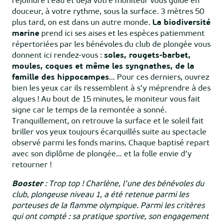
rejoindre l’eau et déjà votre moniteur vous guide en
douceur, à votre rythme, sous la surface. 3 mètres 50
plus tard, on est dans un autre monde.
La biodiversité
marine
prend ici ses aises et les espèces patiemment
répertoriées par les bénévoles du club de plongée vous
donnent ici rendez-vous :
soles, rougets-barbet,
moules, coques et même les syngnathes, de la
famille des hippocampes
… Pour ces derniers, ouvrez
bien les yeux car ils ressemblent à s’y méprendre à des
algues ! Au bout de 15 minutes, le moniteur vous fait
signe car le temps de la remontée a sonné.
Tranquillement, on retrouve la surface et le soleil fait
briller vos yeux toujours écarquillés suite au spectacle
observé parmi les fonds marins. Chaque baptisé repart
avec son diplôme de plongée… et la folle envie d’y
retourner !
Booster
: Trop top ! Charlène, l’une des bénévoles du
club, plongeuse niveau 1, a été retenue parmi les
porteuses de la flamme olympique. Parmi les critères
qui ont compté : sa pratique sportive, son engagement