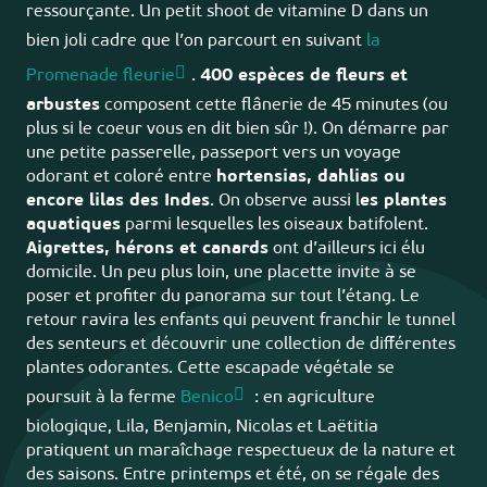
ressourçante. Un petit shoot de vitamine D dans un
bien joli cadre que l’on parcourt en suivant
la
Promenade fleurie
.
400 espèces de fleurs et
arbustes
composent cette flânerie de 45 minutes (ou
plus si le coeur vous en dit bien sûr !). On démarre par
une petite passerelle, passeport vers un voyage
odorant et coloré entre
hortensias, dahlias ou
encore lilas des Indes
. On observe aussi l
es plantes
aquatiques
parmi lesquelles les oiseaux batifolent.
Aigrettes, hérons et canards
ont d’ailleurs ici élu
domicile. Un peu plus loin, une placette invite à se
poser et profiter du panorama sur tout l’étang. Le
retour ravira les enfants qui peuvent franchir le tunnel
des senteurs et découvrir une collection de différentes
plantes odorantes. Cette escapade végétale se
poursuit à la ferme
Benico
: en agriculture
biologique, Lila, Benjamin, Nicolas et Laëtitia
pratiquent un maraîchage respectueux de la nature et
des saisons. Entre printemps et été, on se régale des