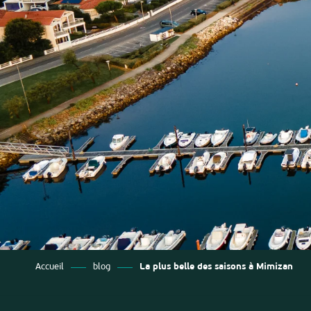
ias
izan
ge
tenx
ges
Accueil
blog
La plus belle des saisons à Mimizan