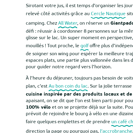
Sirotant votre jus, il est temps d’organiser les jour
relevé côté activités grâce au
Cercle Nautique
sit
camping. Chez
All Water
, on réserve un
Giant
pad
défi : réussir à coordonner 8 personnes sur la m
glisse sur le lac. Un super moment en perspective, 
mouillés ! Tout proche, le
golf
offre plus d’indépen
de soigner son wing pour espérer la meilleure traj
espaces plats, une partie plus vallonnée dans les d
pour guider notre regard vers l’horizon.
À l’heure du déjeuner, toujours pas besoin de voit
plan, c’est
Au bon coin du lac
. Sur la jolie terrass
cuisine inspirée par des produits locaux et de
apaisant, on se dit que l’on est bien parti pour po
100% vélo
et on se projette déjà sur la suite. Po
prévoit de rejoindre le bourg à vélo en une dizain
faire quelques emplettes et de prendre
un café ch
direction la page ou pourquoi pas,
l’accrobranche