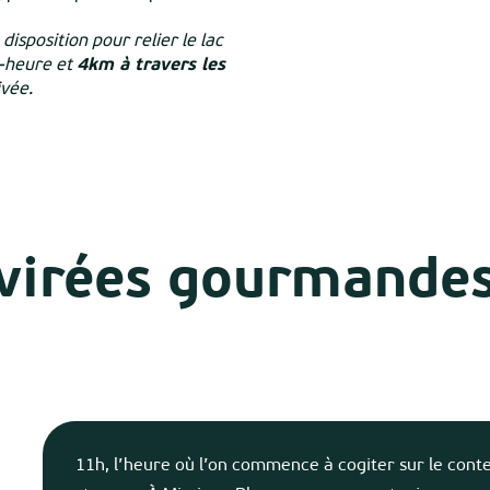
disposition pour relier le lac
i-heure et
4km à travers les
ivée.
 virées gourmande
11h, l’heure où l’on commence à cogiter sur le con