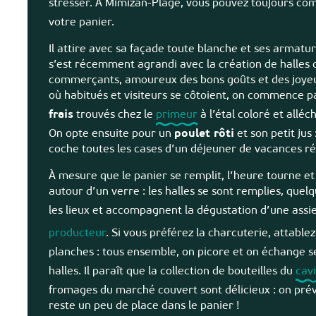
stresser. À Mimizan-Plage, vous pouvez toujours com
votre panier.
Il attire avec sa façade toute blanche et ses armatu
s’est récemment agrandi avec la création de halles 
commerçants, amoureux des bons goûts et des joy
où habitués et visiteurs se côtoient, on commence p
frais
trouvés chez le
primeur
à l’étal coloré et allé
On opte ensuite pour un
poulet rôti
et son petit jus
coche toutes les cases d’un déjeuner de vacances ré
À mesure que le panier se remplit, l’heure tourne e
autour d’un verre : les halles se sont remplies, qu
les lieux et accompagnent la dégustation d’une assie
producteur
. Si vous préférez la charcuterie, attabl
planches : tous ensemble, on picore et on échange 
halles. Il paraît que la collection de bouteilles du
cav
fromages du marché couvert sont délicieux : on prévo
reste un peu de place dans le panier !