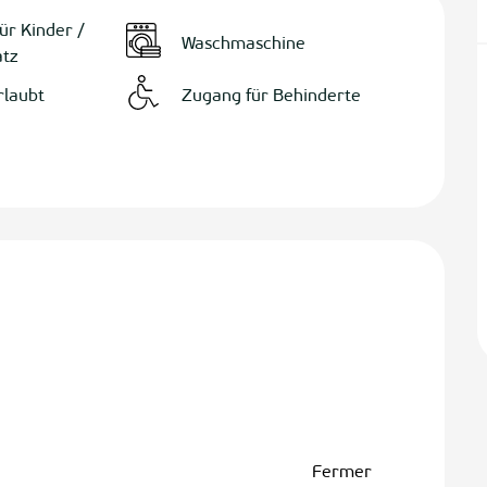
für Kinder /
Waschmaschine
atz
rlaubt
Zugang für Behinderte
iten
Fermer