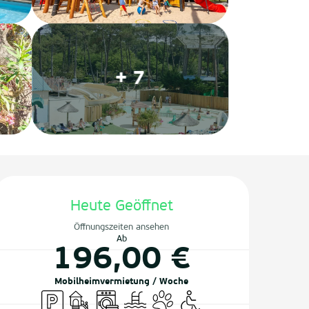
+ 7
Öffnungszeiten & Kontaktda
Heute Geöffnet
Öffnungszeiten ansehen
Ab
196,00 €
Mobilheimvermietung / Woche
Parkplatz
Spiele für Kinder / Spielplatz
Waschmaschine
Schwimmbad
Tiere erlaubt
Zugang für Behinderte