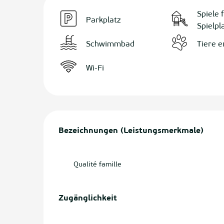
Spiele 
Parkplatz
Spielpl
Schwimmbad
Tiere e
Wi-Fi
Leistungensmöglichke
Bezeichnungen (Leistungsmerkmale)
Bezeichnungen (Leistungsmerkmale)
Qualité famille
Zugänglichkeit
Zugänglichkeit