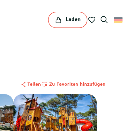
Laden
Suche
Voir les favoris
Ajouter aux favoris
Teilen
Zu Favoriten hinzufügen