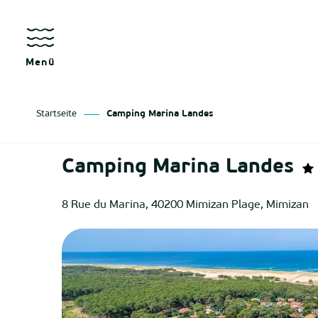
Aller
au
kräfte
contenu
principal
Menü
Startseite
Camping Marina Landes
as
Camping Marina Landes
izan
8 Rue du Marina, 40200 Mimizan Plage, Mimizan
ge
tenx
ges