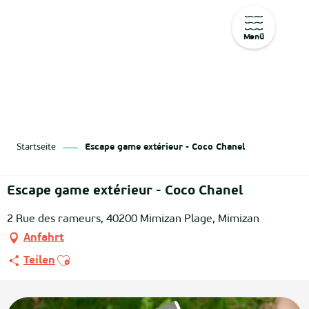
Menü
Aller
au
contenu
principal
Startseite
Escape game extérieur - Coco Chanel
Escape game extérieur - Coco Chanel
2 Rue des rameurs, 40200 Mimizan Plage, Mimizan
Anfahrt
Ajouter aux favoris
Teilen