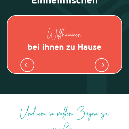
Einheimischen
Willkommen
bei ihnen zu Hause
Le Chant des Cigales
AB
AB
65
€
8
Und um in vollen Zügen zu