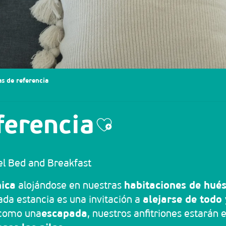
s de referencia
ferencia
Ajouter aux f
el Bed and Breakfast
nica
alojándose en nuestras
habitaciones de hué
cada estancia es una invitación a
alejarse de todo 
como una
escapada
, nuestros anfitriones estarán