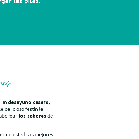
rgar las pilas
.
nes
r un
desayuno casero
,
 delicioso festín le
saborear
los sabores
de
r
con usted sus mejores