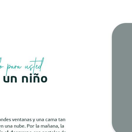
Mare
o para usted
Camaras
 un niño
Tiem
ndes ventanas y una cama tan
Map
n una nube. Por la mañana, la