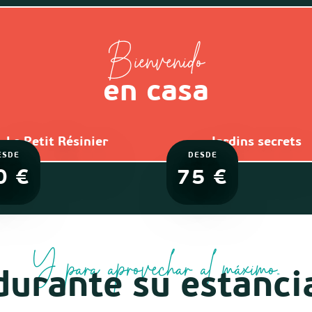
Bienvenido
en casa
Le Petit Résinier
Jardins secrets
ESDE
DESDE
0
€
75
€
Y para aprovechar al máximo...
durante su estanci