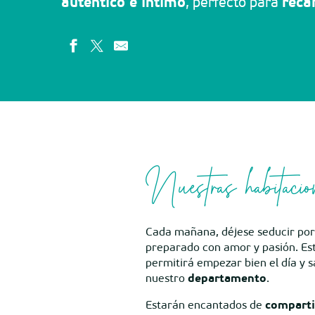
auténtico e íntimo
, perfecto para
reca
Nuestras habitacio
Cada mañana, déjese seducir po
preparado con amor y pasión. Este
permitirá empezar bien el día y 
nuestro
departamento
.
Estarán encantados de
comparti