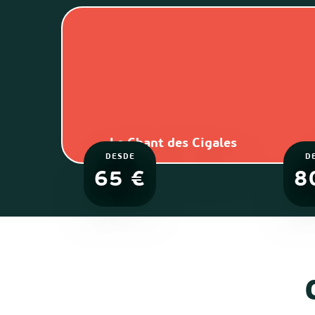
Le Chant des Cigales
DESDE
D
65
€
8