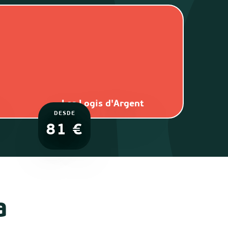
Les Logis d'Argent
DESDE
81
€
a