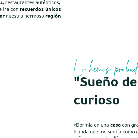
es
, restaurantes auténticos,
e irá con
recuerdos únicos
ar
nuestra hermosa
región
Lo hemos probad
"Sueño de
curioso
«Dormía en una
casa
con gra
blanda que me sentía como e