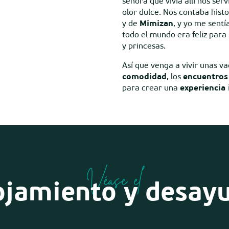
señora que vivía allí nos ser
olor dulce. Nos contaba histo
y de
Mimizan
, y yo me sent
todo el mundo era feliz par
y princesas.
Así que venga a vivir unas va
comodidad
, los
encuentros
para crear una
experiencia 
Véase el
ojamiento y desay