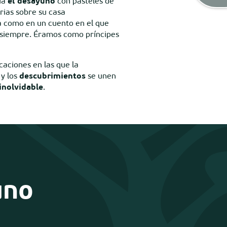
vía
el desayuno
con pasteles de
rias sobre su casa
ía como en un cuento en el que
a siempre. Éramos como príncipes
caciones en las que la
y los
descubrimientos
se unen
inolvidable
.
uno