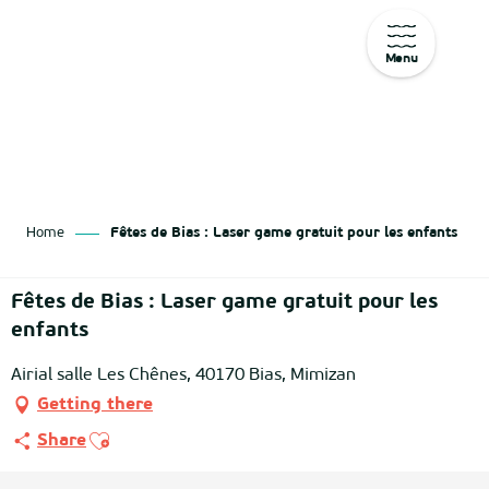
Menu
Aller
au
contenu
principal
Home
Fêtes de Bias : Laser game gratuit pour les enfants
Fêtes de Bias : Laser game gratuit pour les
enfants
Airial salle Les Chênes, 40170 Bias, Mimizan
Getting there
Ajouter aux favoris
Share