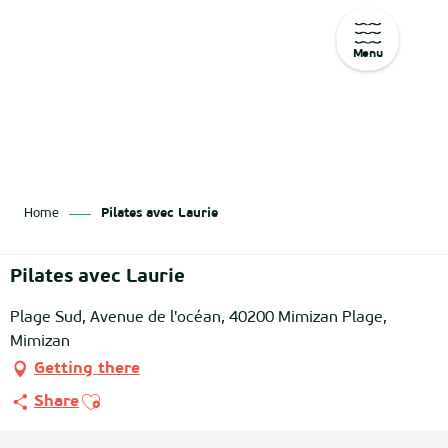
Menu
Aller
au
contenu
principal
Home
Pilates avec Laurie
Pilates avec Laurie
Plage Sud, Avenue de l'océan, 40200 Mimizan Plage,
Mimizan
Getting there
Ajouter aux favoris
Share