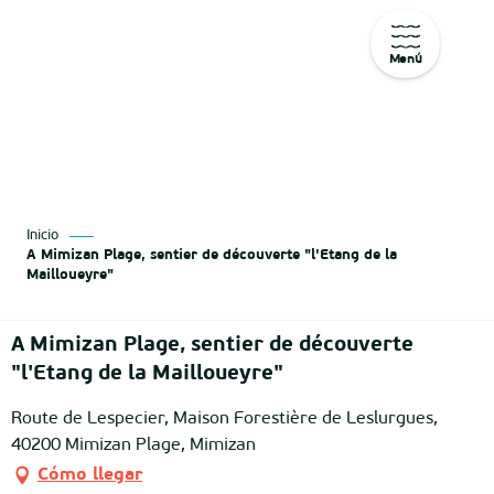
Menú
Aller
au
contenu
principal
Inicio
A Mimizan Plage, sentier de découverte "l'Etang de la
Mailloueyre"
A Mimizan Plage, sentier de découverte
"l'Etang de la Mailloueyre"
Route de Lespecier, Maison Forestière de Leslurgues,
40200 Mimizan Plage, Mimizan
Cómo llegar