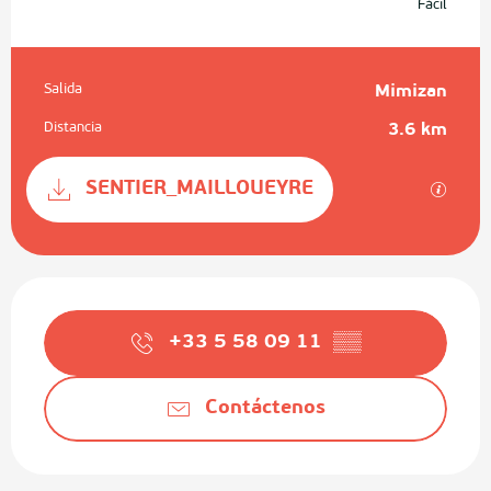
Fácil
Salida
Mimizan
Información práctica
Distancia
3.6 km
Documentación
SENTIER_MAILLOUEYRE
Los ar
Horarios y datos de contacto
+33 5 58 09 11
▒▒
Contáctenos