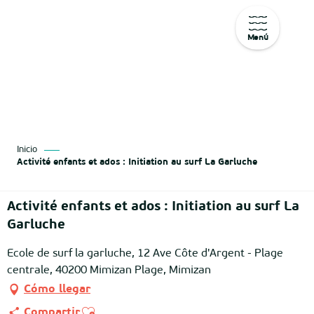
Menú
Aller
au
contenu
principal
Inicio
Activité enfants et ados : Initiation au surf La Garluche
Activité enfants et ados : Initiation au surf La
Garluche
Ecole de surf la garluche, 12 Ave Côte d'Argent - Plage
centrale, 40200 Mimizan Plage, Mimizan
Cómo llegar
Ajouter aux favoris
Compartir